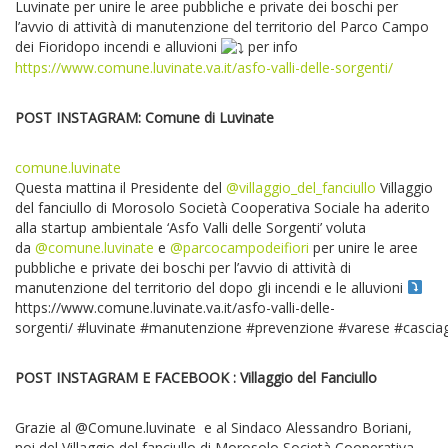
Luvinate per unire le aree pubbliche e private dei boschi per
l’avvio di attività di manutenzione del territorio del Parco Campo
dei Fioridopo incendi e alluvioni
per info
https://www.comune.luvinate.va.it/asfo-valli-delle-sorgenti/
POST INSTAGRAM: Comune di Luvinate
comune.luvinate
Questa mattina il Presidente del
@villaggio_del_fanciullo
Villaggio
del fanciullo di Morosolo Società Cooperativa Sociale ha aderito
alla startup ambientale ‘Asfo Valli delle Sorgenti’ voluta
da
@comune.luvinate
e
@parcocampodeifiori
per unire le aree
pubbliche e private dei boschi per l’avvio di attività di
manutenzione del territorio del dopo gli incendi e le alluvioni
https://www.comune.luvinate.va.it/asfo-valli-delle-
sorgenti/ #luvinate #manutenzione #prevenzione #varese #casci
POST INSTAGRAM E FACEBOOK : Villaggio del Fanciullo
Grazie al @Comune.luvinate e al Sindaco Alessandro Boriani,
noi del Villaggio del fanciullo di Morosolo Società Cooperativa