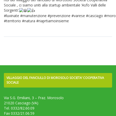
Sociale , ci siamo uniti alla startup ambientale ‘Asfo Valli delle
Sorgenti’.
#luvinate #manutenzione #prevenzione #varese #casciago #moro
#territorio #natura #riaprtiamoinsieme
VILLAGGIO DEL FANCIULLO DI MOROSOLO SOCIETA’ COOPERATIVA
SOCIALE
Via S.G. Emiliani, 3 – Fraz. Morosolo
21020 Casciago (VA)
Tel. 0332/82.60.09
Fax 0332/21.06.59