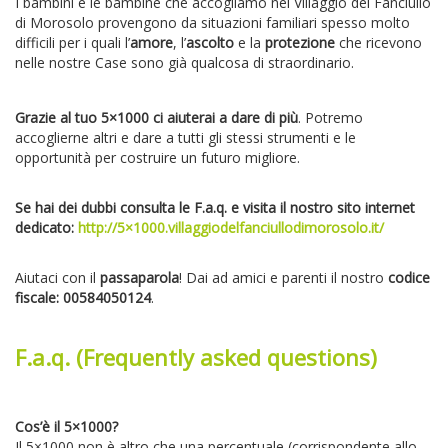
I bambini e le bambine che accogliamo nel Villaggio del Fanciullo
di Morosolo provengono da situazioni familiari spesso molto
difficili per i quali l’
amore
, l’
ascolto
e la
protezione
che ricevono
nelle nostre Case sono già qualcosa di straordinario.
Grazie al tuo 5×1000 ci aiuterai a dare di più
. Potremo
accoglierne altri e dare a tutti gli stessi strumenti e le
opportunità per costruire un futuro migliore.
Se hai dei dubbi consulta le F.a.q. e visita il nostro sito internet
dedicato:
http://5×1000.villaggiodelfanciullodimorosolo.it/
Aiutaci con il
passaparola
! Dai ad amici e parenti il nostro
codice
fiscale: 00584050124
.
F.a.q. (Frequently asked questions)
Cos’è il 5×1000?
Il 5×1000 non è altro che una percentuale (corrispondente allo