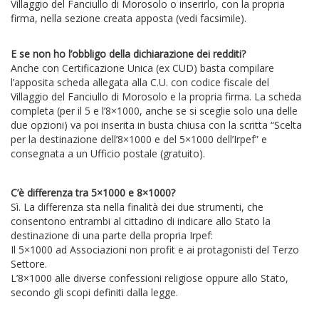
Villaggio del Fanciullo di Morosolo o inserirlo, con la propria
firma, nella sezione creata apposta (vedi facsimile).
E se non ho l’obbligo della dichiarazione dei redditi?
Anche con Certificazione Unica (ex CUD) basta compilare
l’apposita scheda allegata alla C.U. con codice fiscale del
Villaggio del Fanciullo di Morosolo e la propria firma. La scheda
completa (per il 5 e l’8×1000, anche se si sceglie solo una delle
due opzioni) va poi inserita in busta chiusa con la scritta “Scelta
per la destinazione dell’8×1000 e del 5×1000 dell’Irpef” e
consegnata a un Ufficio postale (gratuito).
C’è differenza tra 5×1000 e 8×1000?
Sì. La differenza sta nella finalità dei due strumenti, che
consentono entrambi al cittadino di indicare allo Stato la
destinazione di una parte della propria Irpef:
Il 5×1000 ad Associazioni non profit e ai protagonisti del Terzo
Settore.
L’8×1000 alle diverse confessioni religiose oppure allo Stato,
secondo gli scopi definiti dalla legge.