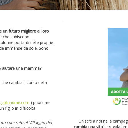
e un futuro migliore ai loro
onne che subiscono
lonne portanti delle proprie
sfide immense da sole. Sono
te aiutare una mamma?
a
che cambia il corso della
.gofundme.com
) puoi dare
figlio in difficoltà.
Unisciti a noi nella campag
to concreto al Villaggio del
cambia una vita
” e regala am