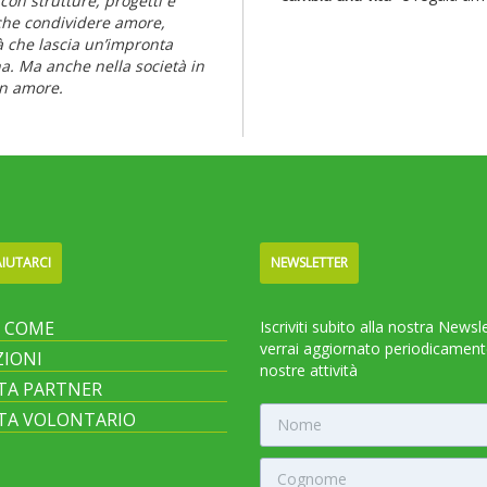
con strutture, progetti e
anche condividere amore,
à che lascia un’impronta
ona. Ma anche nella società in
on amore.
IUTARCI
NEWSLETTER
I COME
Iscriviti subito alla nostra Newsl
verrai aggiornato periodicament
IONI
nostre attività
TA PARTNER
TA VOLONTARIO