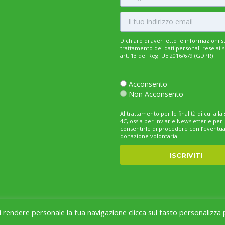
Dichiaro di aver letto le informazioni s
trattamento dei dati personali rese ai s
art. 13 del Reg. UE 2016/679 (GDPR)
Acconsento
Non Acconsento
Al trattamento per le finalità di cui all
4C, ossia per inviarle Newsletter e per
consentirle di procedere con l’eventua
donazione volontaria
oi rendere personale la tua navigazione clicca sul tasto personalizza 
HOME
CHI SIAMO
SERV