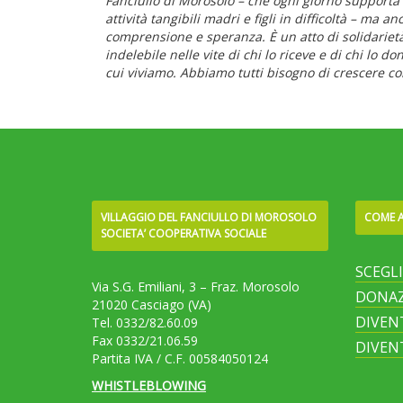
Fanciullo di Morosolo – che ogni giorno supporta 
attività tangibili madri e figli in difficoltà – ma 
comprensione e speranza. È un atto di solidariet
indelebile nelle vite di chi lo riceve e di chi lo d
cui viviamo. Abbiamo tutti bisogno di crescere c
VILLAGGIO DEL FANCIULLO DI MOROSOLO
COME A
SOCIETA’ COOPERATIVA SOCIALE
SCEGL
Via S.G. Emiliani, 3 – Fraz. Morosolo
DONAZ
21020 Casciago (VA)
DIVEN
Tel. 0332/82.60.09
Fax 0332/21.06.59
DIVEN
Partita IVA / C.F. 00584050124
WHISTLEBLOWING