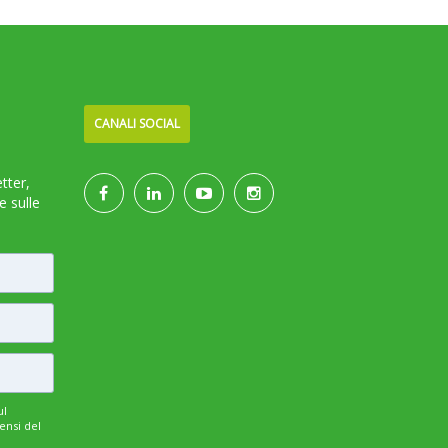
CANALI SOCIAL
etter,
e sulle
ul
ensi del