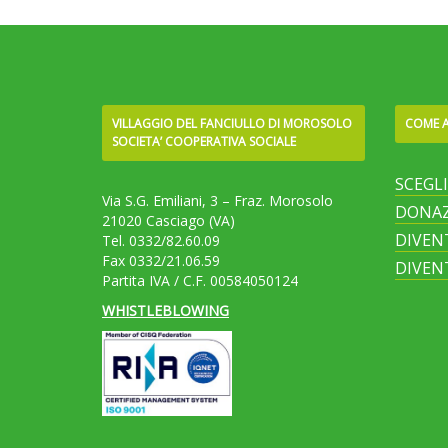
VILLAGGIO DEL FANCIULLO DI MOROSOLO
COME A
SOCIETA’ COOPERATIVA SOCIALE
SCEGL
Via S.G. Emiliani, 3 – Fraz. Morosolo
DONAZ
21020 Casciago (VA)
DIVEN
Tel. 0332/82.60.09
Fax 0332/21.06.59
DIVEN
Partita IVA / C.F. 00584050124
WHISTLEBLOWING