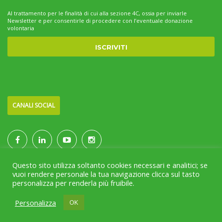
Al trattamento per le finalità di cui alla sezione 4C, ossia per inviarle
Newsletter e per consentirle di procedere con l’eventuale donazione
volontaria
CANALI SOCIAL
Questo sito utilizza soltanto cookies necessari e analitici; se
vuoi rendere personale la tua navigazione clicca sul tasto
personalizza per renderla più fruibile.
Project & Infrastructure by
sr(o)
Personalizza
OK
HOME
CHI SIAMO
SERVIZI
COME AIUTARCI
NEWS
RASSEGNA STAMPA
CONTATTI