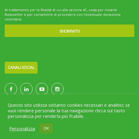
Al trattamento per le finalità di cui alla sezione 4C, ossia per inviarle
Newsletter e per consentirle di procedere con l’eventuale donazione
volontaria
CANALI SOCIAL
Questo sito utilizza soltanto cookies necessari e analitici; se
vuoi rendere personale la tua navigazione clicca sul tasto
personalizza per renderla più fruibile.
Project & Infrastructure by
sr(o)
Personalizza
OK
HOME
CHI SIAMO
SERVIZI
COME AIUTARCI
NEWS
RASSEGNA STAMPA
CONTATTI