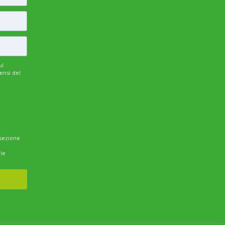
ul
ensi del
a sezione
le