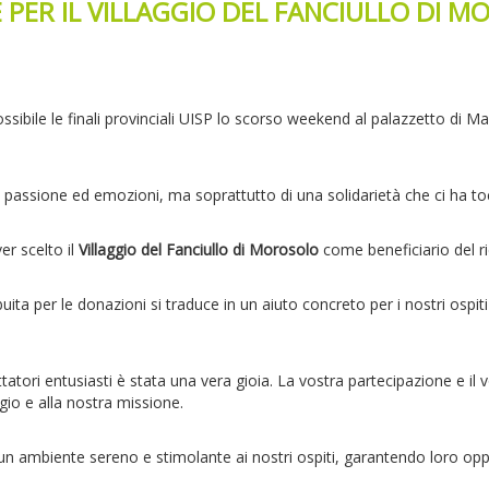
ER IL VILLAGGIO DEL FANCIULLO DI MO
sibile le finali provinciali UISP lo scorso weekend al palazzetto di M
t, passione ed emozioni, ma soprattutto di una solidarietà che ci ha 
er scelto il
Villaggio del Fanciullo di Morosolo
come beneficiario del ri
buita per le donazioni si traduce in un aiuto concreto per i nostri ospit
ettatori entusiasti è stata una vera gioia. La vostra partecipazione e i
gio e alla nostra missione.
e un ambiente sereno e stimolante ai nostri ospiti, garantendo loro op