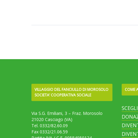
VILLAGGIO DEL FANCIULLO DI MOROSOLO
COME A
SOCIETA’ COOPERATIVA SOCIALE
SCEGL
Via S.G. Emiliani, 3 – Fraz. Morosolo
DONAZ
21020 Casciago (VA)
DIVEN
Tel. 0332/82.60.09
Fax 0332/21.06.59
DIVEN
Partita IVA / C.F. 00584050124