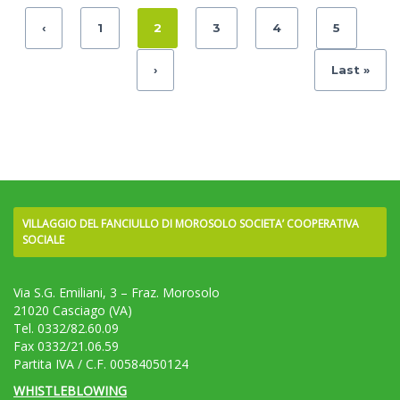
‹
1
2
3
4
5
›
Last »
VILLAGGIO DEL FANCIULLO DI MOROSOLO SOCIETA’ COOPERATIVA
SOCIALE
Via S.G. Emiliani, 3 – Fraz. Morosolo
21020 Casciago (VA)
Tel. 0332/82.60.09
Fax 0332/21.06.59
Partita IVA / C.F. 00584050124
WHISTLEBLOWING