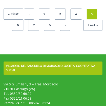
« First
‹
2
3
4
5
6
7
8
›
Last »
VILLAGGIO DEL FANCIULLO DI MOROSOLO SOCIETA’ COOPERATIVA
SOCIALE
Via S.G. Emiliani, 3 – Fraz. Morosolo
21020 Casciago (VA)
Tel. 0332/82.60.09
Fax 0332/21.06.59
Partita IVA / C.F. 00584050124